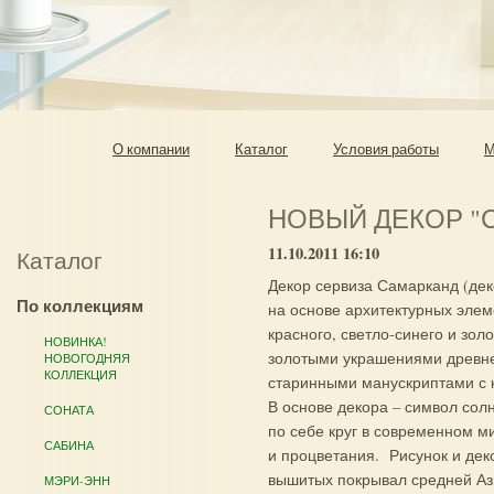
О компании
Каталог
Условия работы
М
НОВЫЙ ДЕКОР "
11.10.2011 16:10
Каталог
Декор сервиза Самарканд (дек
По коллекциям
на основе архитектурных элем
красного, светло-синего и зол
НОВИНКА!
золотыми украшениями древне
НОВОГОДНЯЯ
КОЛЛЕКЦИЯ
старинными манускриптами с 
В основе декора – символ сол
СОНАТА
по себе круг в современном м
САБИНА
и процветания. Рисунок и дек
вышитых покрывал средней Аз
МЭРИ-ЭНН