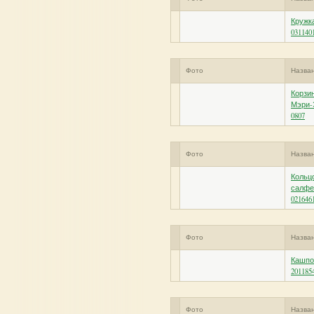
Кружка
031140
Фото
Назва
Корзи
Мэри-Энн 03
0807
Фото
Назва
Кольц
салфе
021646
Фото
Назва
Кашпо 
201185
Фото
Назва