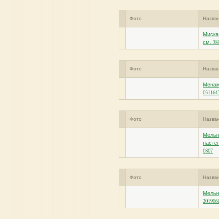
Фото
Назва
Миска 
см. 38
Фото
Назва
Менажн
031164
Фото
Назва
Мельн
настен
0807
Фото
Назва
Мельн
201906