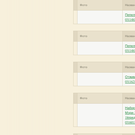
Фото
Назва
Пепел
031148
Фото
Назва
Пепел
031148
Фото
Назва
Отжим
031162
Фото
Назва
Набор
Мэри-
18пре
031601