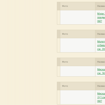
Фото
Назва
Мэри-
предме
0807
Фото
Назва
Молот
отбив
см. 20
Фото
Назва
Миска 
см. 38
Фото
Назва
Миска
19,5 с
0807