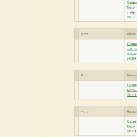
Серви
Мэри-
с тар.
031610
Фото
Назва
Серви
завтра
предм
281208
Фото
Назва
Салат
Мэри-
031114
Фото
Назва
Салат
Мэри-
031114