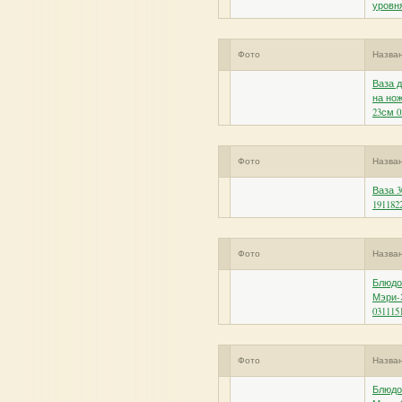
уровня
Фото
Назва
Ваза 
на но
23см 0
Фото
Назва
Ваза 3
191182
Фото
Назва
Блюдо
Мэри-
031115
Фото
Назва
Блюдо