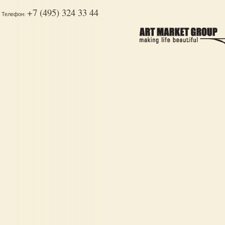
+7 (495) 324 33 44
Телефон: