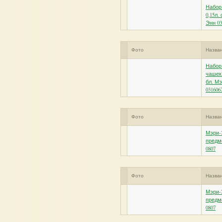
Набор
0,15л.
Энн 03
Фото
Назва
Набор 
чашек
бл. Мэ
031606
Фото
Назва
Мэри-
предме
0807
Фото
Назва
Мэри-
предме
0807