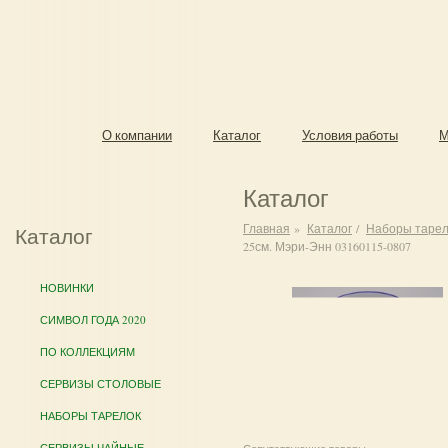
О компании
Каталог
Условия работы
М
Каталог
Главная
»
Каталог
/
Наборы тарел
Каталог
25см. Мэри-Энн 03160115-0807
НОВИНКИ
СИМВОЛ ГОДА 2020
ПО КОЛЛЕКЦИЯМ
СЕРВИЗЫ СТОЛОВЫЕ
НАБОРЫ ТАРЕЛОК
СЕРВИЗЫ ЧАЙНЫЕ