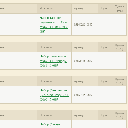
Сумма
ото
Название
Артикул
Цена
(руб.)
Набор тарелок
глубоких 6шт. 23см.
03160213-0887
Мэри-Энн 03160213-
0887
Сумма
ото
Название
Артикул
Цена
(руб.)
Набор салатников
Мэри-Энн 7 предм.
03161416-0887
03161416-0887
Сумма
ото
Название
Артикул
Цена
(руб.)
Набор (6шт) чашек
0,2л. с бл. Мэри-Энн
03160415-0887
03160415-0887
Сумма
ото
Название
Артикул
Цена
(руб.)
Набор (6 штук)