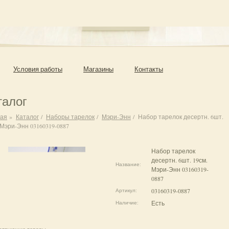
Условия работы
Магазины
Контакты
талог
ная
»
Каталог
/
Наборы тарелок
/
Мэри-Энн
/
Набор тарелок десертн. 6шт.
 Мэри-Энн 03160319-0887
Набор тарелок
десертн. 6шт. 19см.
Название:
Мэри-Энн 03160319-
0887
03160319-0887
Артикул:
Есть
Наличие: