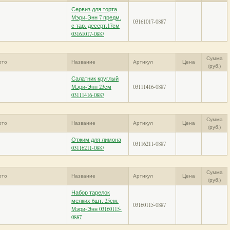
Сервиз для торта
Мэри-Энн 7 предм.
03161017-0887
с тар. десерт.17см
03161017-0887
Сумма
ото
Название
Артикул
Цена
(руб.)
Салатник круглый
Мэри-Энн 23см
03111416-0887
03111416-0887
Сумма
ото
Название
Артикул
Цена
(руб.)
Отжим для лимона
03116211-0887
03116211-0887
Сумма
ото
Название
Артикул
Цена
(руб.)
Набор тарелок
мелких 6шт. 25см.
03160115-0887
Мэри-Энн 03160115-
0887