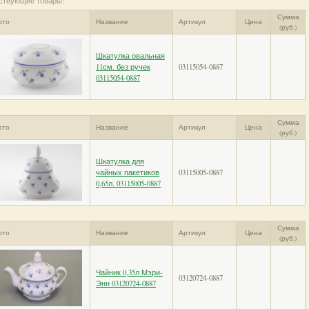
ствующие товары:
Сумма
ото
Название
Артикул
Цена
(руб.)
Шкатулка овальная
11см. без ручек
03115054-0887
03115054-0887
Сумма
ото
Название
Артикул
Цена
(руб.)
Шкатулка для
чайных пакетиков
03115005-0887
0,65л. 03115005-0887
Сумма
ото
Название
Артикул
Цена
(руб.)
Чайник 0,35л Мэри-
03120724-0887
Энн 03120724-0887