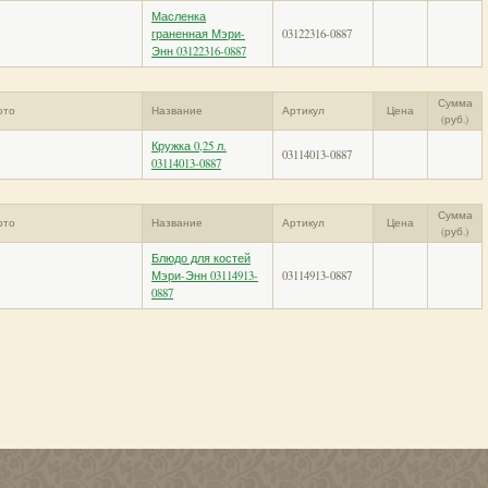
Масленка
граненная Мэри-
03122316-0887
Энн 03122316-0887
Сумма
ото
Название
Артикул
Цена
(руб.)
Кружка 0,25 л.
03114013-0887
03114013-0887
Сумма
ото
Название
Артикул
Цена
(руб.)
Блюдо для костей
Мэри-Энн 03114913-
03114913-0887
0887