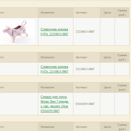
Сумма
ото
Название
Артикул
Цена
(руб.)
Сливочник-корова
21210813-0887
0,07л. 21210813-0887
Сумма
ото
Название
Артикул
Цена
(руб.)
Сливочник-корова
21110813-0887
0,07л. 21110813-0887
Сумма
ото
Название
Артикул
Цена
(руб.)
Сервиз для торта
Мэри-Энн 7 предм.
03161019-0887
с тар. десерт.19см
03161019-0887
Сумма
ото
Название
Артикул
Цена
(руб.)