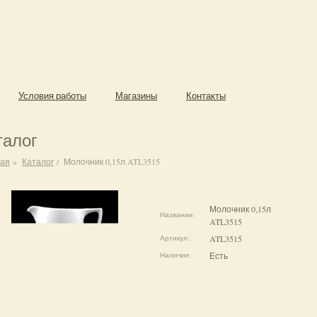
Условия работы
Магазины
Контакты
талог
ная
»
Каталог
/
Молочник 0,15л ATL3515
Молочник 0,15л
Название:
ATL3515
ATL3515
Артикул:
Есть
Наличие: