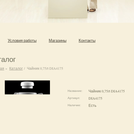
Условия работы
Магазины
Контакты
талог
ная
»
Каталог
/
Чайник 0,75л DIA4175
Чайник 0,75л DIA4175
Название:
DIA4175
Артикул:
Есть
Наличие: