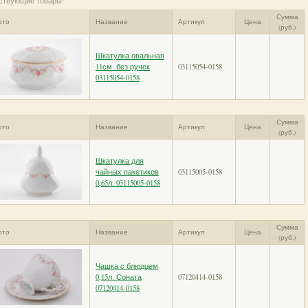
ствующие товары:
Сумма
ото
Название
Артикул
Цена
(руб.)
Шкатулка овальная
11см. без ручек
03115054-0158
03115054-0158
Сумма
ото
Название
Артикул
Цена
(руб.)
Шкатулка для
чайных пакетиков
03115005-0158
0,65л. 03115005-0158
Сумма
ото
Название
Артикул
Цена
(руб.)
Чашка с блюдцем
0,15л. Соната
07120414-0158
07120414-0158