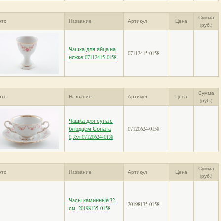
Сумма
ото
Название
Артикул
Цена
(руб.)
Чашка для яйца на
07112415-0158
ножке 07112415-0158
Сумма
ото
Название
Артикул
Цена
(руб.)
Чашка для супа с
блюдцем Соната
07120624-0158
0,35л 07120624-0158
Сумма
ото
Название
Артикул
Цена
(руб.)
Часы каминные 32
20198135-0158
см. 20198135-0158