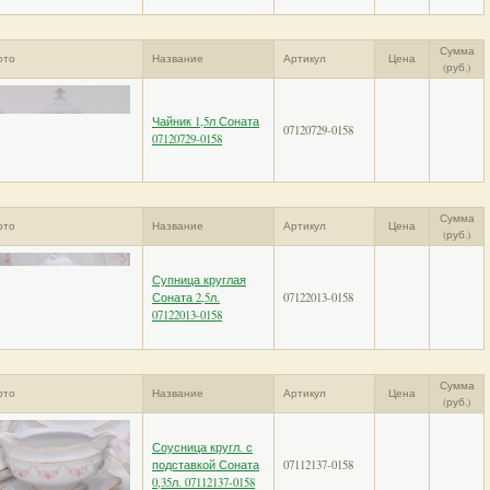
Сумма
ото
Название
Артикул
Цена
(руб.)
Чайник 1,5л Соната
07120729-0158
07120729-0158
Сумма
ото
Название
Артикул
Цена
(руб.)
Супница круглая
Соната 2,5л.
07122013-0158
07122013-0158
Сумма
ото
Название
Артикул
Цена
(руб.)
Соусница кругл. с
подставкой Соната
07112137-0158
0,35л. 07112137-0158