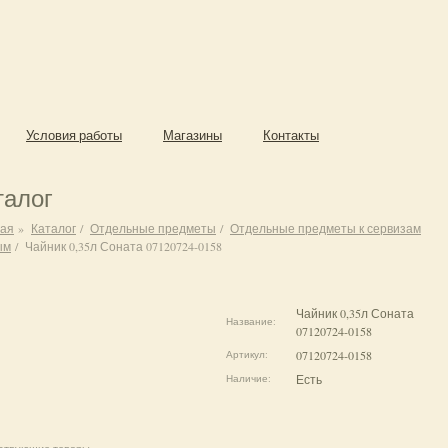
Условия работы
Магазины
Контакты
талог
ная
»
Каталог
/
Отдельные предметы
/
Отдельные предметы к сервизам
ым
/
Чайник 0,35л Соната 07120724-0158
Чайник 0,35л Соната
Название:
07120724-0158
07120724-0158
Артикул:
Есть
Наличие: