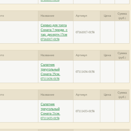
Сумма
ото
Название
Артикул
Цена
(руб.)
Сервиз для торта
Соната 7 предм. с
07161017-0158
тар. десертн.17см
07161017-0158
Сумма
ото
Название
Артикул
Цена
(руб.)
Салатник
треугольный
07111434-0158
Соната 25см.
07111434-0158
Сумма
ото
Название
Артикул
Цена
(руб.)
Салатник
треугольный
07111433-0158
Соната 21см.
07111433-0158