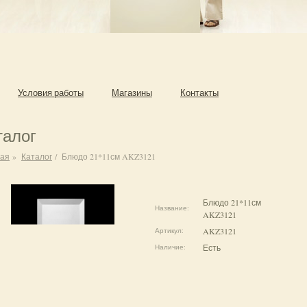
Условия работы
Магазины
Контакты
талог
ная
»
Каталог
/
Блюдо 21*11см AKZ3121
Блюдо 21*11см
Название:
AKZ3121
AKZ3121
Артикул:
Есть
Наличие: