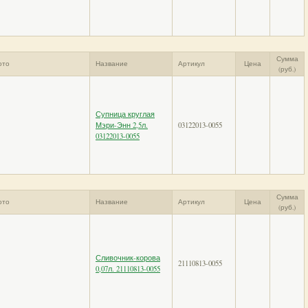
Сумма
ото
Название
Артикул
Цена
(руб.)
Супница круглая
Мэри-Энн 2,5л.
03122013-0055
03122013-0055
Сумма
ото
Название
Артикул
Цена
(руб.)
Сливочник-корова
21110813-0055
0,07л. 21110813-0055