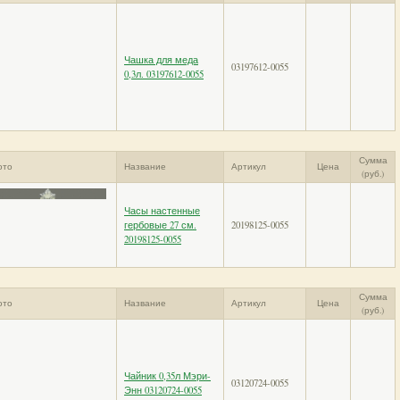
Чашка для меда
03197612-0055
0,3л. 03197612-0055
Сумма
ото
Название
Артикул
Цена
(руб.)
Часы настенные
гербовые 27 см.
20198125-0055
20198125-0055
Сумма
ото
Название
Артикул
Цена
(руб.)
Чайник 0,35л Мэри-
03120724-0055
Энн 03120724-0055