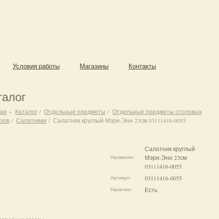
Условия работы
Магазины
Контакты
талог
ная
»
Каталог
/
Отдельные предметы
/
Отдельные предметы столовых
зов
/
Салатники
/
Салатник круглый Мэри-Энн 23см 03111416-0055
Салатник круглый
Мэри-Энн 23см
Название:
03111416-0055
03111416-0055
Артикул:
Есть
Наличие: