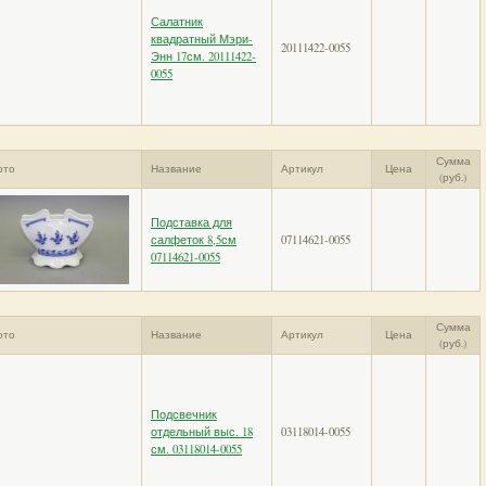
Салатник
квадратный Мэри-
20111422-0055
Энн 17см. 20111422-
0055
Сумма
ото
Название
Артикул
Цена
(руб.)
Подставка для
салфеток 8,5см
07114621-0055
07114621-0055
Сумма
ото
Название
Артикул
Цена
(руб.)
Подсвечник
отдельный выс. 18
03118014-0055
см. 03118014-0055