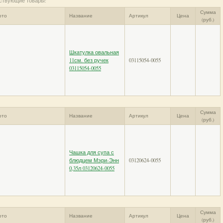
ствующие товары:
Сумма
ото
Название
Артикул
Цена
(руб.)
Шкатулка овальная
11см. без ручек
03115054-0055
03115054-0055
Сумма
ото
Название
Артикул
Цена
(руб.)
Чашка для супа с
блюдцем Мэри-Энн
03120624-0055
0,35л 03120624-0055
Сумма
ото
Название
Артикул
Цена
(руб.)